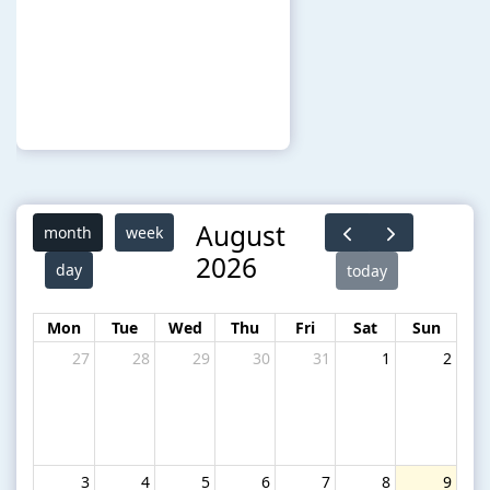
August
month
week
2026
day
today
Mon
Tue
Wed
Thu
Fri
Sat
Sun
27
28
29
30
31
1
2
3
4
5
6
7
8
9